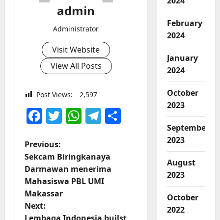
2024
admin
February
Administrator
2024
Visit Website
January
View All Posts
2024
October
Post Views:
2,597
2023
Facebook
Twitter
WhatsApp
Telegram
Share
September
2023
P
Previous:
Sekcam Biringkanaya
August
o
Darmawan menerima
2023
Mahasiswa PBL UMI
s
Makassar
October
t
Next:
2022
Lembaga Indonesia builst