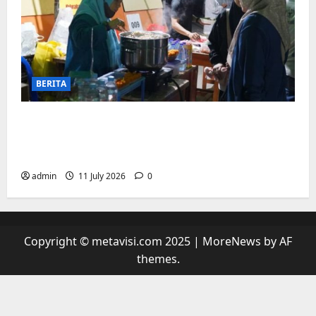
BERITA
“sambil menyelam minum air”. Di
Biringkanaya Pelaku UMKM Nobar sambil
Jualan
admin
11 July 2026
0
Copyright © metavisi.com 2025
|
MoreNews
by AF
themes.