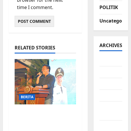
time I comment.
POLITIK
Uncategorize
ARCHIVES
RELATED STORIES
July 2026
June 2026
May 2026
April 2026
BERITA
March
Jelang Final Piala
2026
Dunia, Camat
February
Biringkanaya undang