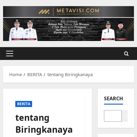
Skip
to
content
Primary
Menu
Home
BERITA
tentang Biringkanaya
SEARCH
BERITA
tentang
Search
Biringkanaya