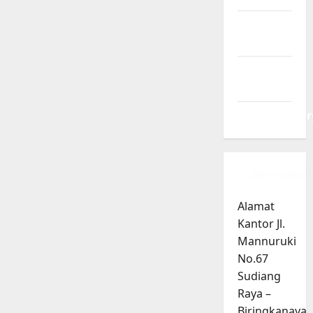
Entries
feed
Comments
feed
WordPress.or
Alamat
Kantor Jl.
Mannuruki
No.67
Sudiang
Raya –
Biringkanaya