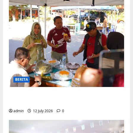
BERITA
Jajanan UMKM meriahkan Nobar
Argentina vs Swis di Biringkanaya
admin
12 July 2026
0