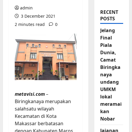
admin
RECENT
3 December 2021
POSTS
2 minutes read
0
Jelang
Final
Piala
Dunia,
Camat
Biringka
naya
undang
UMKM
metavisi.com
–
lokal
Biringkanaya merupakan
meramai
salahsatu wilayah
kan
Kecamatan di Kota
Nobar
Makassar berbatasan
Jajanan
dengan Kabupaten Maros