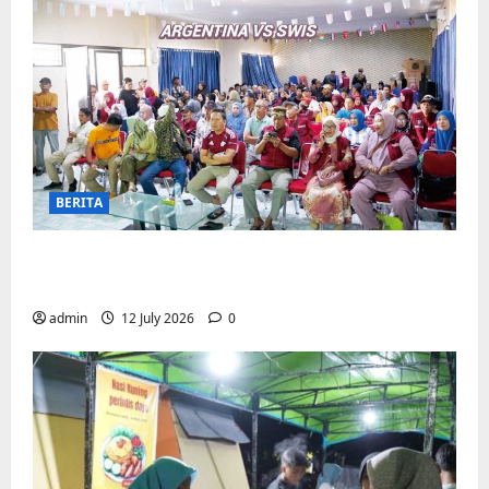
BERITA
Pemerintah Kecamatan Biringkanaya
Gelar NOBAR di Aula Kantor
admin
12 July 2026
0