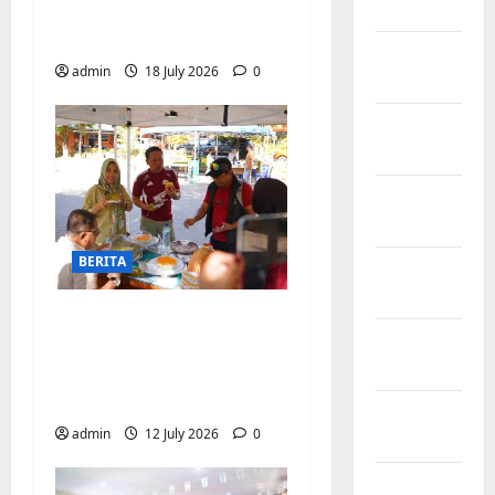
2026
UMKM lokal
meramaikan Nobar
January
admin
18 July 2026
0
2026
December
2025
November
2025
BERITA
October
2025
Jajanan UMKM
September
meriahkan Nobar
2025
Argentina vs Swis di
Biringkanaya
August
admin
12 July 2026
0
2025
July 2025