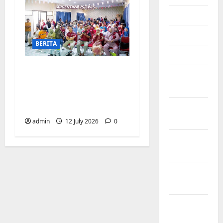
June 2025
May 2025
BERITA
April 2025
Pemerintah
March
Kecamatan
2025
Biringkanaya Gelar
NOBAR di Aula Kantor
February
2025
admin
12 July 2026
0
January
2025
December
2024
November
2024