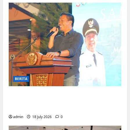
BERITA
Jelang Final Piala Dunia, Camat
Biringkanaya undang UMKM lokal
meramaikan Nobar
admin
18 July 2026
0