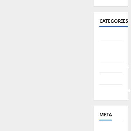
CATEGORIES
BERITA
HUKUM &
KRIMINAL
PENDIDIKAN
POLITIK
Uncategorize
META
Log in