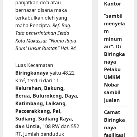
panjatkan do’a atau
Kantor
bernazar disana maka
“sambil
terkabulkan oleh yang
menyela
maha Pencipta.
Ref. Bag.
m
Tata pemerintahan Setda
minum
Kota Makassar. “Nama Rupa
air”. Di
Bumi Unsur Buatan” Hal. 94
Biringka
naya
Luas Kecamatan
Pelaku
Biringkanaya
yaitu 48,22
UMKM
2
Km
, terdiri dari 11
Nobar
Kelurahan, Bakung,
sambil
Berua, Bulurokeng, Daya,
Jualan
Katimbang, Laikang,
Paccerakkang, Pai,
Camat
Sudiang, Sudiang Raya,
Biringka
dan Untia,
108 RW dan 552
naya
RT. Jumlah penduduk
fasilitasi