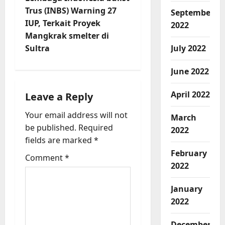
n
Trus (INBS) Warning 27
September
IUP, Terkait Proyek
2022
a
Mangkrak smelter di
v
Sultra
July 2022
i
June 2022
g
April 2022
Leave a Reply
a
Your email address will not
March
be published.
Required
2022
t
fields are marked
*
February
i
Comment
*
2022
o
January
n
2022
December