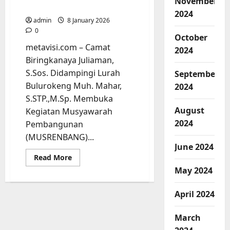
November
pembangunan
2024
admin
8 January 2026
0
October
metavisi.com – Camat
2024
Biringkanaya Juliaman,
S.Sos. Didampingi Lurah
September
Bulurokeng Muh. Mahar,
2024
S.STP.,M.Sp. Membuka
August
Kegiatan Musyawarah
2024
Pembangunan
(MUSRENBANG)...
June 2024
Read
Read More
more
May 2024
about
Musrenbang
Bulurokeng,
Camat
April 2024
Biringkanaya
ajak
peserta
March
mengedepankan
sipakatau,