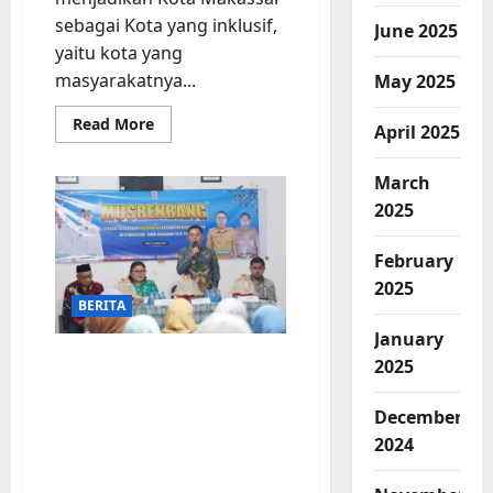
sebagai Kota yang inklusif,
June 2025
yaitu kota yang
masyarakatnya...
May 2025
Read
Read More
April 2025
more
about
Penertiban
March
Bangunan
Liar
2025
GOR
Jl.
Pajjaiang,
February
Warga:
Terima
2025
Kasih
BERITA
Pak
Camat
January
Musrenbang Bulurokeng,
2025
Camat Biringkanaya ajak
peserta mengedepankan
December
sipakatau, sipakainge,
2024
dan sipakalebbi dalam
menyampaiakan usulan