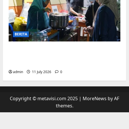
BERITA
“sambil menyelam minum air”. Di
Biringkanaya Pelaku UMKM Nobar sambil
Jualan
admin
11 July 2026
0
Copyright © metavisi.com 2025
|
MoreNews
by AF
themes.