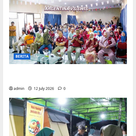
BERITA
Pemerintah Kecamatan Biringkanaya
Gelar NOBAR di Aula Kantor
admin
12 July 2026
0