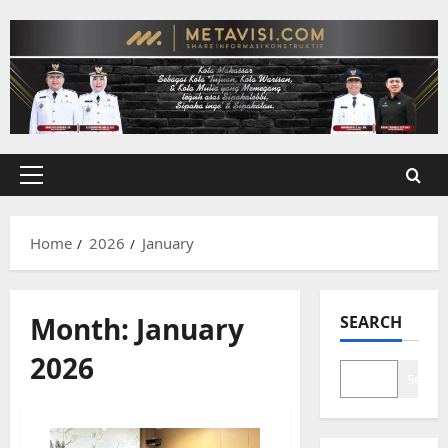
Skip
to
content
Primary
Menu
Home
2026
January
Month:
January
SEARCH
2026
Search