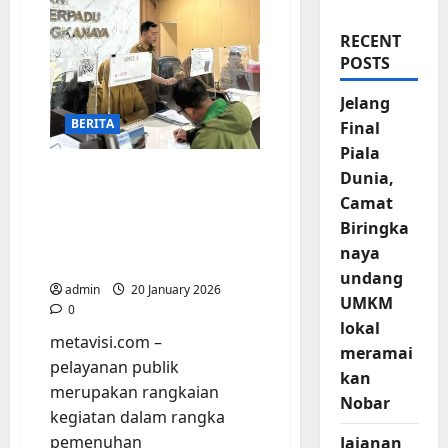
RECENT
POSTS
Jelang
BERITA
Final
Piala
Camat Biringkanaya
Dunia,
turun langsung
Camat
memantau proses
Biringka
Pelayanan Masyarakat di
naya
Loket
undang
admin
20 January 2026
UMKM
0
lokal
metavisi.com –
meramai
pelayanan publik
kan
merupakan rangkaian
Nobar
kegiatan dalam rangka
pemenuhan
Jajanan