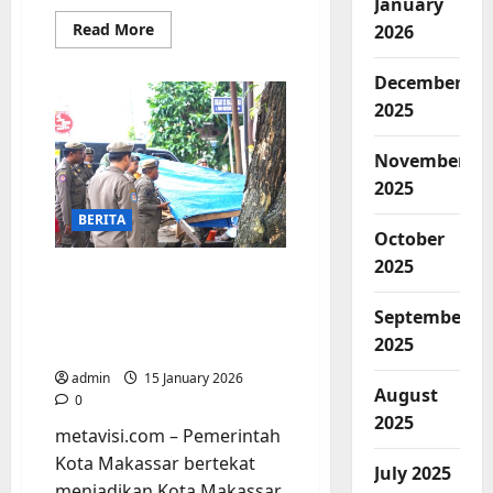
January
Read
Read More
2026
more
about
Pasca
December
Penertiban
Bangunan
2025
Liar
GOR
Sudiang,
November
Lalu
Lintas
2025
kini
Lancar
BERITA
Jaya
October
2025
Penertiban Bangunan
Liar GOR Jl. Pajjaiang,
September
Warga: Terima Kasih Pak
2025
Camat
admin
15 January 2026
August
0
2025
metavisi.com – Pemerintah
Kota Makassar bertekat
July 2025
menjadikan Kota Makassar