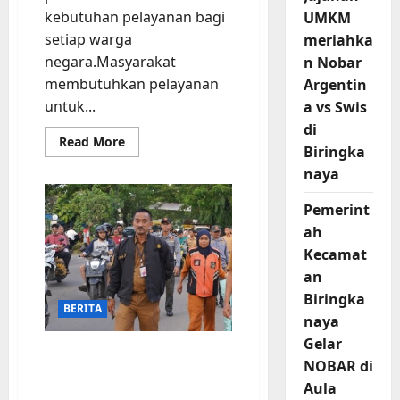
kebutuhan pelayanan bagi
UMKM
setiap warga
meriahka
negara.Masyarakat
n Nobar
membutuhkan pelayanan
Argentin
untuk...
a vs Swis
di
Read
Read More
Biringka
more
about
naya
Camat
Biringkanaya
turun
Pemerint
langsung
memantau
ah
proses
Pelayanan
Kecamat
Masyarakat
an
di
Loket
Biringka
BERITA
naya
Gelar
Sigap, Kasi Trantib Ady
NOBAR di
Mulyadi kerahkan Satpol
Aula
PP Pantau PK5 Pasca