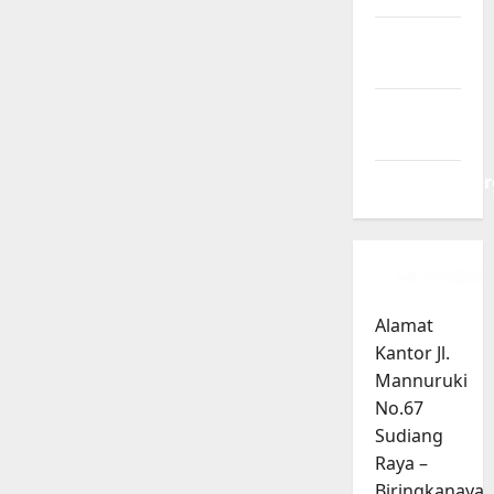
Entries
feed
Comments
feed
WordPress.or
Alamat
Kantor Jl.
Mannuruki
No.67
Sudiang
Raya –
Biringkanaya