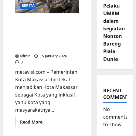
Pasca
Pelaku
BERITA
Penertiban
di
UMKM
area
dalam
Warga berterima kasih
GOR
Pajjaiang
atas Penertiban
kegiatan
Bangunan Liar dan Lapak
Nonton
PK5 depan GOR Sudiang
Bareng
Jl. Pajjaiyang
Piala
admin
15 January 2026
Dunia
0
metavisi.com – Pemerintah
Kota Makassar bertekat
menjadikan Kota Makassar
RECENT
sebagai Kota yang inklusif,
COMMENTS
yaitu kota yang
No
masyarakatnya...
comments
Read
Read More
to show.
more
about
Warga