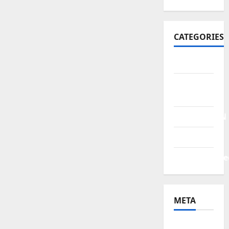
CATEGORIES
BERITA
HUKUM &
KRIMINAL
PENDIDIKAN
POLITIK
Uncategorize
META
Log in