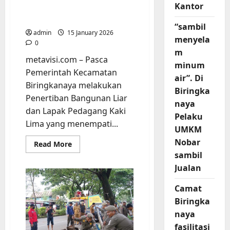
Kantor
Penertiban di area GOR
Pajjaiang
“sambil
admin
15 January 2026
menyela
0
m
metavisi.com – Pasca
minum
Pemerintah Kecamatan
air”. Di
Biringkanaya melakukan
Biringka
Penertiban Bangunan Liar
naya
dan Lapak Pedagang Kaki
Pelaku
Lima yang menempati...
UMKM
Nobar
Read
Read More
more
sambil
about
Sigap,
Jualan
Kasi
Trantib
Ady
Camat
Mulyadi
Biringka
kerahkan
Satpol
naya
PP
Pantau
fasilitasi
PK5