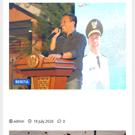
BERITA
Jelang Final Piala Dunia, Camat
Biringkanaya undang UMKM lokal
meramaikan Nobar
admin
18 July 2026
0