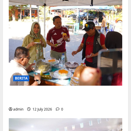
BERITA
Jajanan UMKM meriahkan Nobar
Argentina vs Swis di Biringkanaya
admin
12 July 2026
0