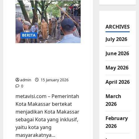
berterima
kasih
atas
Penertiban
Bangunan
Liar
ARCHIVES
dan
Lapak
BERITA
PK5
July 2026
depan
GOR
Sudiang
Pasca Penertiban
June 2026
Jl.
Bangunan Liar GOR
Pajjaiyang
Sudiang, Lalu Lintas kini
May 2026
Lancar Jaya
admin
15 January 2026
April 2026
0
metavisi.com – Pemerintah
March
Kota Makassar bertekat
2026
menjadikan Kota Makassar
February
sebagai Kota yang inklusif,
2026
yaitu kota yang
masyarakatnya...