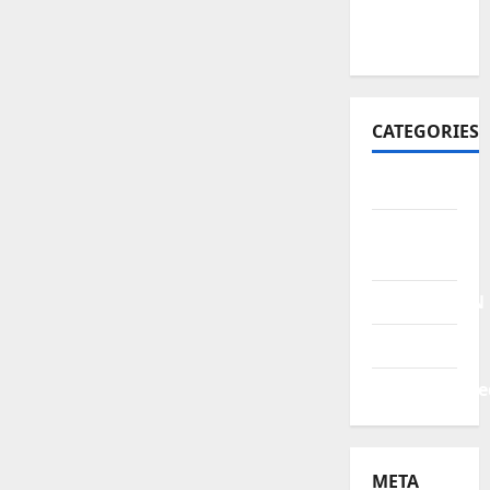
October
2021
CATEGORIES
BERITA
HUKUM &
KRIMINAL
PENDIDIKAN
POLITIK
Uncategorize
META