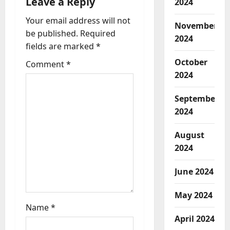
g
Leave a Reply
2024
a
Your email address will not
November
be published.
Required
t
2024
fields are marked
*
i
October
Comment
*
2024
o
September
n
2024
August
2024
June 2024
May 2024
Name
*
April 2024