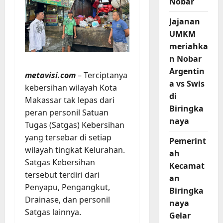
Nobar
Jajanan
UMKM
meriahka
n Nobar
Argentin
metavisi.com
– Terciptanya
a vs Swis
kebersihan wilayah Kota
di
Makassar tak lepas dari
Biringka
peran personil Satuan
naya
Tugas (Satgas) Kebersihan
yang tersebar di setiap
Pemerint
wilayah tingkat Kelurahan.
ah
Satgas Kebersihan
Kecamat
tersebut terdiri dari
an
Penyapu, Pengangkut,
Biringka
Drainase, dan personil
naya
Satgas lainnya.
Gelar