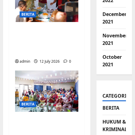
2022
December
BERITA
2021
Jajanan UMKM
November
meriahkan Nobar
2021
Argentina vs Swis di
Biringkanaya
October
admin
12 July 2026
0
2021
CATEGORIES
BERITA
BERITA
Pemerintah
HUKUM &
Kecamatan
KRIMINAL