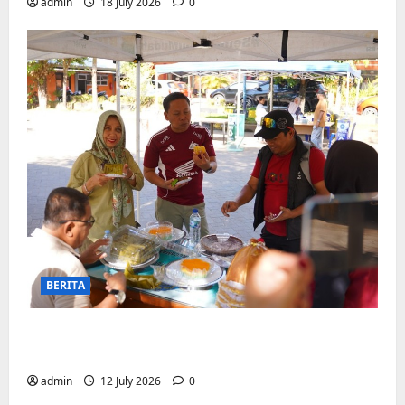
admin
18 July 2026
0
BERITA
Jajanan UMKM meriahkan Nobar
Argentina vs Swis di Biringkanaya
admin
12 July 2026
0