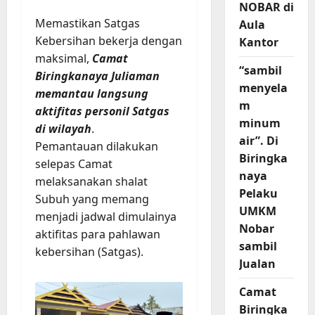
NOBAR di
Memastikan Satgas
Aula
Kebersihan bekerja dengan
Kantor
maksimal,
Camat
“sambil
Biringkanaya Juliaman
menyela
memantau langsung
m
aktifitas personil Satgas
minum
di wilayah
.
air”. Di
Pemantauan dilakukan
Biringka
selepas Camat
naya
melaksanakan shalat
Pelaku
Subuh yang memang
UMKM
menjadi jadwal dimulainya
Nobar
aktifitas para pahlawan
sambil
kebersihan (Satgas).
Jualan
Camat
Biringka