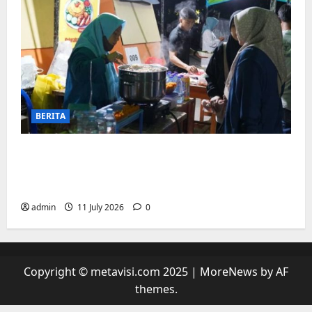
BERITA
“sambil menyelam minum air”. Di
Biringkanaya Pelaku UMKM Nobar sambil
Jualan
admin
11 July 2026
0
Copyright © metavisi.com 2025
|
MoreNews
by AF
themes.