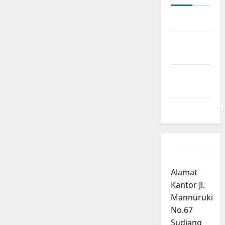
Log in
Entries
feed
Comments
feed
WordPress.or
Alamat
Kantor Jl.
Mannuruki
No.67
Sudiang