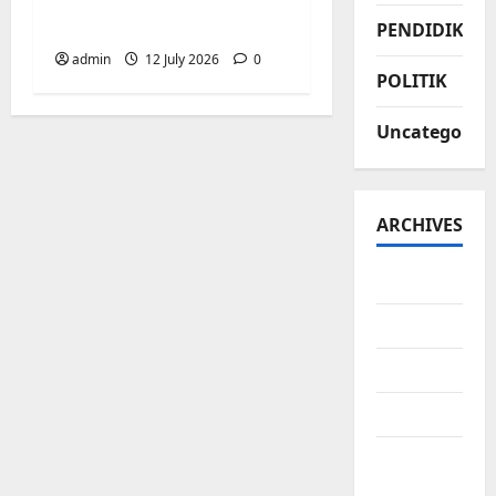
Biringkanaya Gelar
NOBAR di Aula Kantor
PENDIDIKAN
admin
12 July 2026
0
POLITIK
Uncategorize
ARCHIVES
July 2026
June 2026
May 2026
April 2026
March
2026