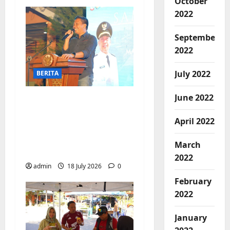
October
2022
September
2022
July 2022
BERITA
June 2022
Jelang Final Piala
Dunia, Camat
April 2022
Biringkanaya undang
UMKM lokal
March
meramaikan Nobar
2022
admin
18 July 2026
0
February
2022
January