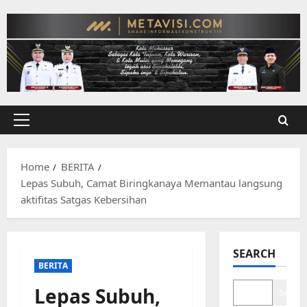
Skip
to
content
Primary
Menu
Home
BERITA
Lepas Subuh, Camat Biringkanaya Memantau langsung
aktifitas Satgas Kebersihan
SEARCH
BERITA
Lepas Subuh,
Search