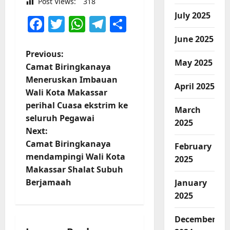
Post Views:
318
July 2025
Facebook
Twitter
WhatsApp
Telegram
Share
June 2025
P
Previous:
May 2025
Camat Biringkanaya
o
Meneruskan Imbauan
April 2025
Wali Kota Makassar
s
perihal Cuasa ekstrim ke
March
t
seluruh Pegawai
2025
Next:
n
Camat Biringkanaya
February
mendampingi Wali Kota
2025
a
Makassar Shalat Subuh
v
Berjamaah
January
2025
i
December