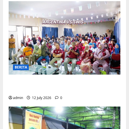
BERITA
Pemerintah Kecamatan Biringkanaya
Gelar NOBAR di Aula Kantor
admin
12 July 2026
0