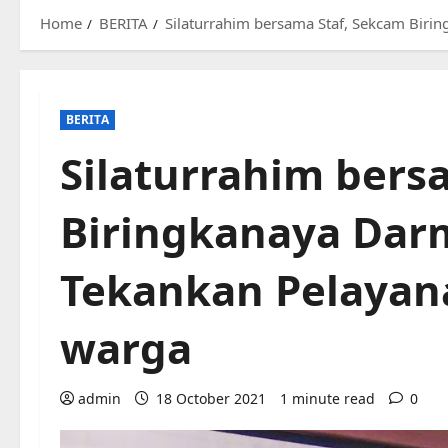
Home
BERITA
Silaturrahim bersama Staf, Sekcam Biri
BERITA
Silaturrahim bers
Biringkanaya Darm
Tekankan Pelayan
warga
admin
18 October 2021
1 minute read
0