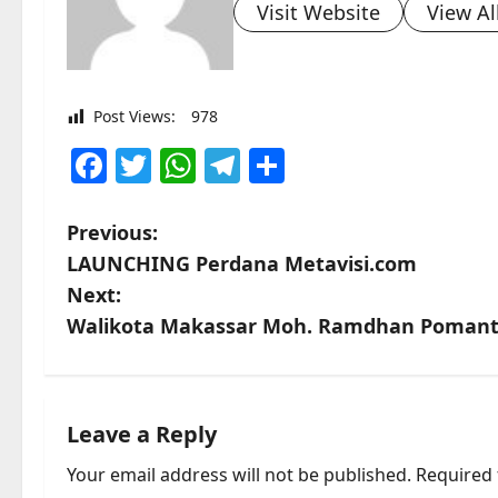
Visit Website
View Al
Post Views:
978
Facebook
Twitter
WhatsApp
Telegram
Share
P
Previous:
LAUNCHING Perdana Metavisi.com
o
Next:
s
Walikota Makassar Moh. Ramdhan Pomant
t
n
Leave a Reply
a
Your email address will not be published.
Required 