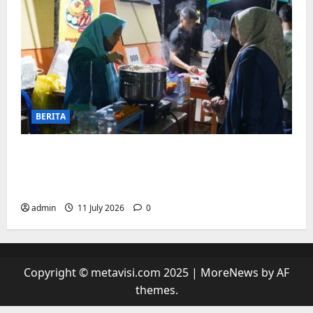
BERITA
“sambil menyelam minum air”. Di
Biringkanaya Pelaku UMKM Nobar sambil
Jualan
admin
11 July 2026
0
Copyright © metavisi.com 2025
|
MoreNews
by AF
themes.