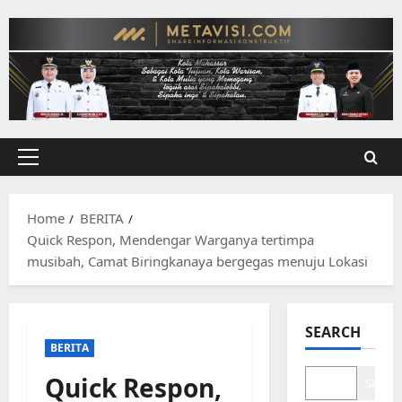
Skip
to
content
Primary
Menu
Home
BERITA
Quick Respon, Mendengar Warganya tertimpa
musibah, Camat Biringkanaya bergegas menuju Lokasi
SEARCH
BERITA
Quick Respon,
Search