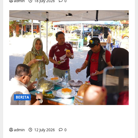
admin
18 July 2026
0
BERITA
Jajanan UMKM meriahkan Nobar
Argentina vs Swis di Biringkanaya
admin
12 July 2026
0