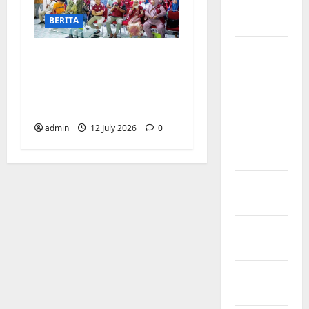
February
BERITA
2024
January
Pemerintah
2024
Kecamatan
Biringkanaya Gelar
October
NOBAR di Aula Kantor
2023
admin
12 July 2026
0
September
2023
August
2023
October
2022
September
2022