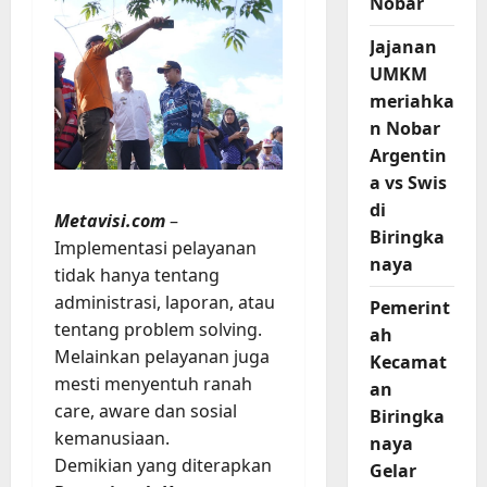
Nobar
Jajanan
UMKM
meriahka
n Nobar
Argentin
a vs Swis
di
Metavisi.com
–
Biringka
Implementasi pelayanan
naya
tidak hanya tentang
administrasi, laporan, atau
Pemerint
tentang problem solving.
ah
Melainkan pelayanan juga
Kecamat
mesti menyentuh ranah
an
care, aware dan sosial
Biringka
kemanusiaan.
naya
Demikian yang diterapkan
Gelar