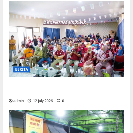
BERITA
Pemerintah Kecamatan Biringkanaya
Gelar NOBAR di Aula Kantor
admin
12 July 2026
0