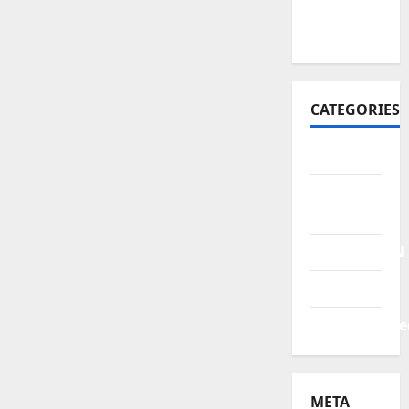
October
2021
CATEGORIES
BERITA
HUKUM &
KRIMINAL
PENDIDIKAN
POLITIK
Uncategorize
META