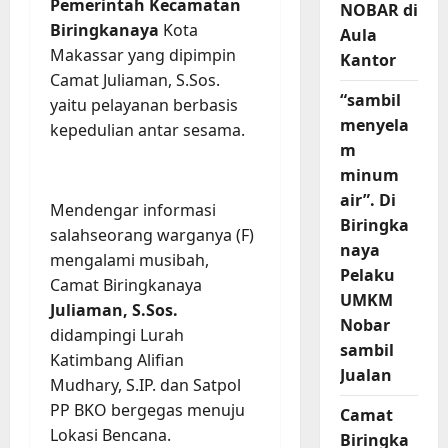
Pemerintah Kecamatan
NOBAR di
Biringkanaya
Kota
Aula
Makassar yang dipimpin
Kantor
Camat Juliaman, S.Sos.
“sambil
yaitu pelayanan berbasis
menyela
kepedulian antar sesama.
m
minum
air”. Di
Mendengar informasi
Biringka
salahseorang warganya (F)
naya
mengalami musibah,
Pelaku
Camat Biringkanaya
UMKM
Juliaman, S.Sos.
Nobar
didampingi Lurah
sambil
Katimbang Alifian
Jualan
Mudhary, S.IP. dan Satpol
PP BKO bergegas menuju
Camat
Lokasi Bencana.
Biringka