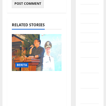
July 2025
June 2025
RELATED STORIES
May 2025
April 2025
March
2025
February
BERITA
2025
Jelang Final Piala
January
Dunia, Camat
2025
Biringkanaya undang
December
UMKM lokal
2024
meramaikan Nobar