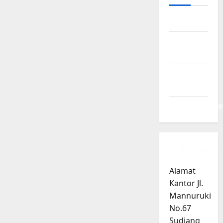
Log in
Entries
feed
Comments
feed
WordPress.or
Alamat
Kantor Jl.
Mannuruki
No.67
Sudiang