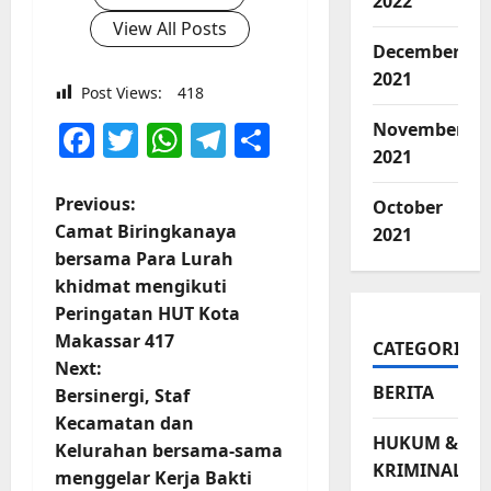
2022
View All Posts
December
2021
Post Views:
418
Facebook
Twitter
WhatsApp
Telegram
Share
November
2021
P
Previous:
October
Camat Biringkanaya
2021
o
bersama Para Lurah
khidmat mengikuti
s
Peringatan HUT Kota
t
Makassar 417
CATEGORIES
Next:
n
BERITA
Bersinergi, Staf
Kecamatan dan
a
HUKUM &
Kelurahan bersama-sama
KRIMINAL
v
menggelar Kerja Bakti