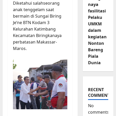
Diketahui salahseorang
naya
anak tenggelam saat
fasilitasi
bermain di Sungai Biring
Pelaku
Je’ne BTN Kodam 3
UMKM
Kelurahan Katimbang
dalam
Kecamatan Biringkanaya
kegiatan
perbatasan Makassar-
Nonton
Maros.
Bareng
Piala
Dunia
RECENT
COMMENTS
No
comments