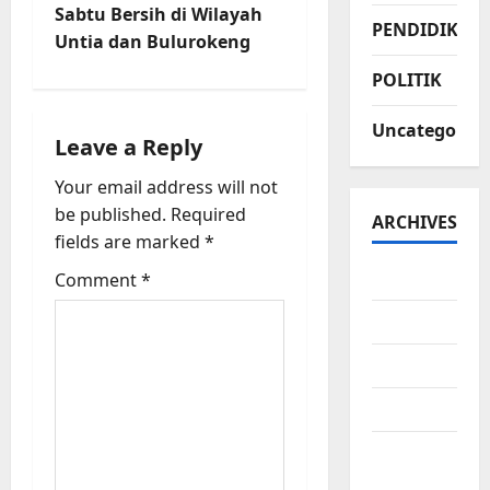
Sabtu Bersih di Wilayah
PENDIDIKAN
i
Untia dan Bulurokeng
g
POLITIK
a
Uncategorize
Leave a Reply
t
Your email address will not
be published.
Required
i
ARCHIVES
fields are marked
*
o
July 2026
Comment
*
n
June 2026
May 2026
April 2026
March
2026