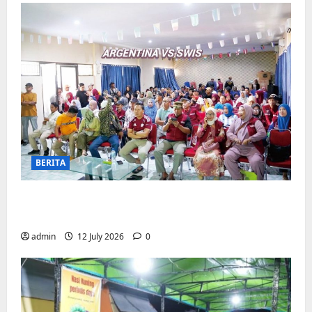
BERITA
Pemerintah Kecamatan Biringkanaya
Gelar NOBAR di Aula Kantor
admin
12 July 2026
0