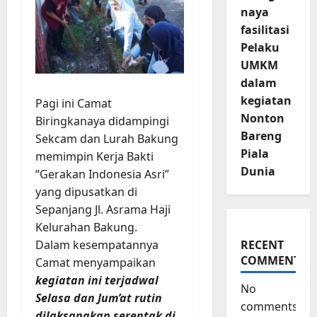
naya
fasilitasi
Pelaku
UMKM
dalam
kegiatan
Pagi ini Camat
Nonton
Biringkanaya didampingi
Bareng
Sekcam dan Lurah Bakung
Piala
memimpin Kerja Bakti
Dunia
“Gerakan Indonesia Asri”
yang dipusatkan di
Sepanjang Jl. Asrama Haji
Kelurahan Bakung.
Dalam kesempatannya
RECENT
COMMENTS
Camat menyampaikan
kegiatan ini terjadwal
No
Selasa dan Jum’at rutin
comments
dilaksanakan serentak di