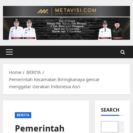
Skip
to
content
Primary
Menu
Home
BERITA
Pemerintah Kecamatan Biringkanaya gencar
menggelar Gerakan Indonesia Asri
SEARCH
BERITA
Pemerintah
Search