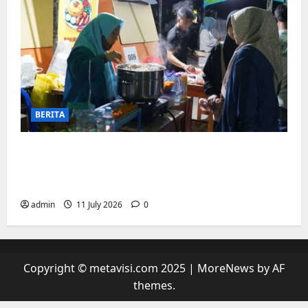
BERITA
“sambil menyelam minum air”. Di
Biringkanaya Pelaku UMKM Nobar sambil
Jualan
admin
11 July 2026
0
Copyright © metavisi.com 2025
|
MoreNews
by AF
themes.