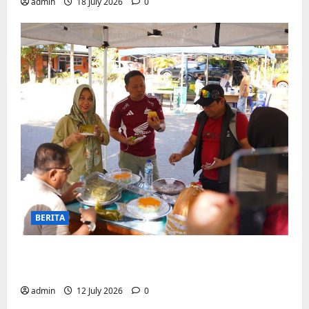
admin
18 July 2026
0
BERITA
Jajanan UMKM meriahkan Nobar
Argentina vs Swis di Biringkanaya
admin
12 July 2026
0