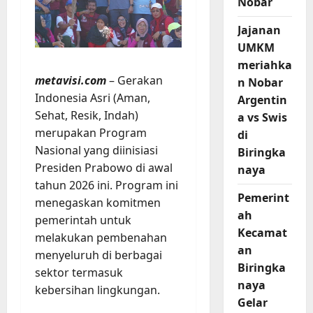
Nobar
Jajanan
UMKM
meriahka
metavisi.com
– Gerakan
n Nobar
Indonesia Asri (Aman,
Argentin
Sehat, Resik, Indah)
a vs Swis
merupakan Program
di
Nasional yang diinisiasi
Biringka
Presiden Prabowo di awal
naya
tahun 2026 ini. Program ini
Pemerint
menegaskan komitmen
ah
pemerintah untuk
Kecamat
melakukan pembenahan
an
menyeluruh di berbagai
Biringka
sektor termasuk
naya
kebersihan lingkungan.
Gelar