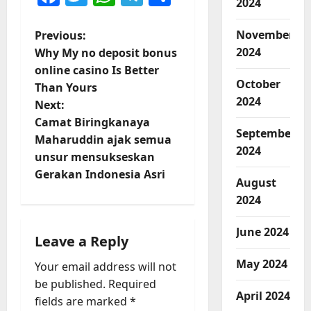
2024
P
November
Previous:
2024
Why My no deposit bonus
o
online casino Is Better
October
Than Yours
s
2024
Next:
t
Camat Biringkanaya
September
Maharuddin ajak semua
2024
n
unsur mensukseskan
Gerakan Indonesia Asri
a
August
2024
v
June 2024
i
Leave a Reply
May 2024
Your email address will not
g
be published.
Required
April 2024
a
fields are marked
*