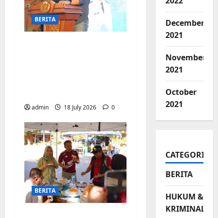
2022
BERITA
December
2021
Jelang Final Piala
Dunia, Camat
November
Biringkanaya undang
2021
UMKM lokal
October
meramaikan Nobar
2021
admin
18 July 2026
0
CATEGORIES
BERITA
BERITA
HUKUM &
KRIMINAL
Jajanan UMKM