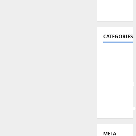
October
2021
CATEGORIES
BERITA
HUKUM &
KRIMINAL
PENDIDIKAN
POLITIK
Uncategorize
META