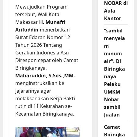
NOBAR di
Mewujudkan Program
Aula
tersebut, Wali Kota
Kantor
Makassar
H. Munafri
Arifuddin
menerbitkan
“sambil
Surat Edaran Nomor 12
menyela
Tahun 2026 Tentang
m
Gerakan Indonesia Asri.
minum
Direspon cepat oleh Camat
air”. Di
Biringkanaya,
Biringka
Maharuddin, S.Sos.,MM.
naya
menginstruksikan ke
Pelaku
Jajarannya agar
UMKM
melaksanakan Kerja Bakti
Nobar
rutin di 11 Kelurahan se-
sambil
Kecamatan Biringkanaya.
Jualan
Camat
Biringka