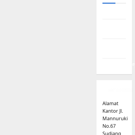
Log in
Entries
feed
Comments
feed
WordPress.or
Alamat
Kantor Jl.
Mannuruki
No.67
Sudiang