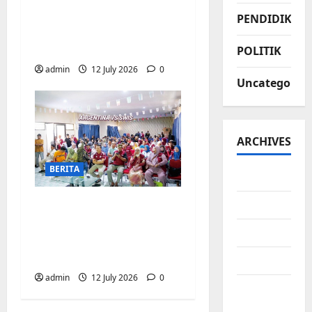
meriahkan Nobar
PENDIDIKAN
Argentina vs Swis di
Biringkanaya
POLITIK
admin
12 July 2026
0
Uncategorize
ARCHIVES
BERITA
July 2026
Pemerintah
June 2026
Kecamatan
May 2026
Biringkanaya Gelar
NOBAR di Aula Kantor
April 2026
admin
12 July 2026
0
March
2026