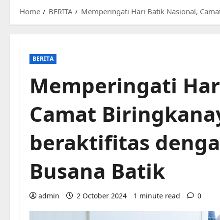
Home
BERITA
Memperingati Hari Batik Nasional, Camat
BERITA
Memperingati Hari
Camat Biringkanay
beraktifitas den
Busana Batik
admin
2 October 2024
1 minute read
0