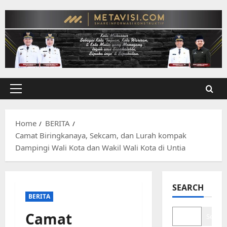
Skip
to
content
Primary
Menu
Home
BERITA
Camat Biringkanaya, Sekcam, dan Lurah kompak
Dampingi Wali Kota dan Wakil Wali Kota di Untia
SEARCH
BERITA
Camat
Search