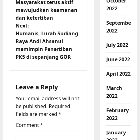
October
Masyarakat terus aktif
s
2022
mewujudkan keamanan
t
dan ketertiban
September
Next:
2022
n
Humanis, Lurah Sudiang
Raya Andi Ahsanul
a
July 2022
memimpin Penertiban
v
PK5 di sepanjang GOR
June 2022
i
April 2022
g
Leave a Reply
March
2022
a
Your email address will not
be published.
Required
t
February
fields are marked
*
2022
i
Comment
*
January
o