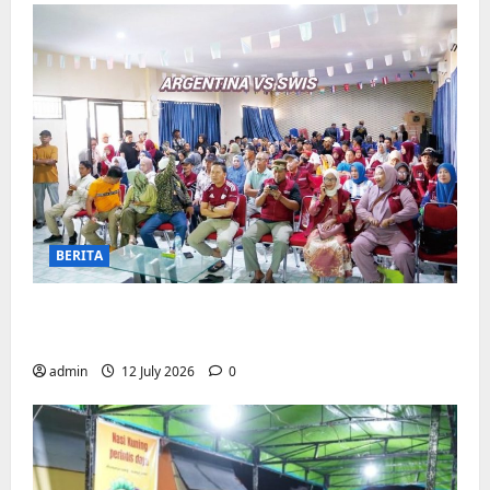
BERITA
Pemerintah Kecamatan Biringkanaya
Gelar NOBAR di Aula Kantor
admin
12 July 2026
0