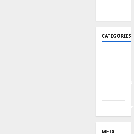
October
2021
CATEGORIES
BERITA
HUKUM &
KRIMINAL
PENDIDIKAN
POLITIK
Uncategorize
META