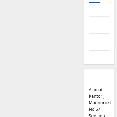
Log in
Entries
feed
Comments
feed
WordPress.or
Alamat
Kantor Jl.
Mannuruki
No.67
Sudiang