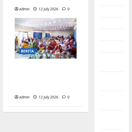
Biringkanaya
admin
12 July 2026
0
July 2025
June 2025
May 2025
April 2025
BERITA
March
2025
Pemerintah
Kecamatan
February
Biringkanaya Gelar
2025
NOBAR di Aula Kantor
January
admin
12 July 2026
0
2025
December
2024