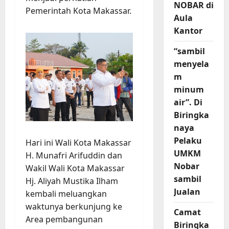
NOBAR di
Pemerintah Kota Makassar.
Aula
Kantor
“sambil
menyela
m
minum
air”. Di
Biringka
naya
Pelaku
Hari ini Wali Kota Makassar
UMKM
H. Munafri Arifuddin dan
Nobar
Wakil Wali Kota Makassar
sambil
Hj. Aliyah Mustika Ilham
Jualan
kembali meluangkan
waktunya berkunjung ke
Camat
Area pembangunan
Biringka