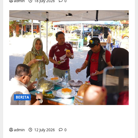
admin
18 July 2026
0
BERITA
Jajanan UMKM meriahkan Nobar
Argentina vs Swis di Biringkanaya
admin
12 July 2026
0