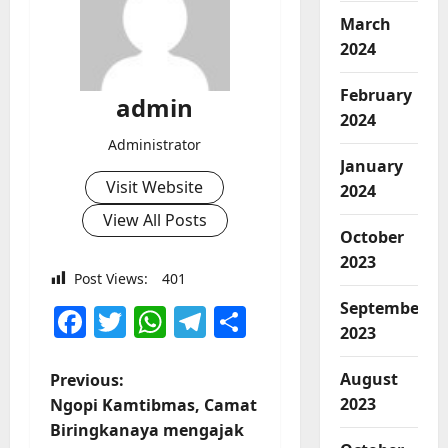
March
2024
February
admin
2024
Administrator
January
Visit Website
2024
View All Posts
October
2023
Post Views:
401
September
Facebook
Twitter
WhatsApp
Telegram
Share
2023
P
August
Previous:
2023
Ngopi Kamtibmas, Camat
o
Biringkanaya mengajak