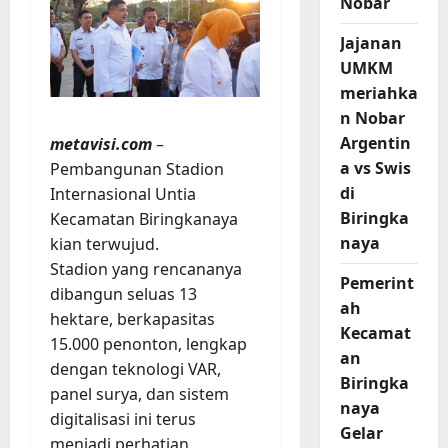
Nobar
Jajanan
UMKM
meriahka
n Nobar
Argentin
metavisi.com
–
a vs Swis
Pembangunan Stadion
di
Internasional Untia
Biringka
Kecamatan Biringkanaya
naya
kian terwujud.
Stadion yang rencananya
Pemerint
dibangun seluas 13
ah
hektare, berkapasitas
Kecamat
15.000 penonton, lengkap
an
dengan teknologi VAR,
Biringka
panel surya, dan sistem
naya
digitalisasi ini terus
Gelar
menjadi perhatian