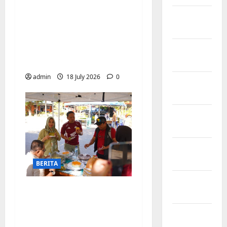
Jelang Final Piala
February
Dunia, Camat
2026
Biringkanaya undang
January
UMKM lokal
2026
meramaikan Nobar
admin
18 July 2026
0
December
2025
November
2025
October
2025
BERITA
September
Jajanan UMKM
2025
meriahkan Nobar
August
Argentina vs Swis di
2025