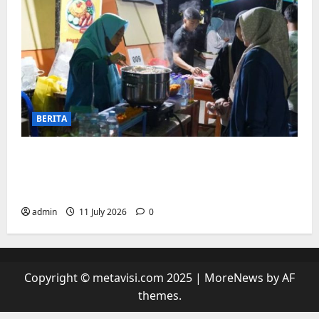
BERITA
“sambil menyelam minum air”. Di
Biringkanaya Pelaku UMKM Nobar sambil
Jualan
admin
11 July 2026
0
Copyright © metavisi.com 2025
|
MoreNews
by AF
themes.