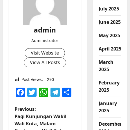
July 2025
June 2025
admin
May 2025
Administrator
April 2025
Visit Website
March
View All Posts
2025
Post Views:
290
February
Facebook
Twitter
WhatsApp
Telegram
Share
2025
January
P
Previous:
2025
Pagi Kunjungan Wakil
o
Wali Kota, Malam
December