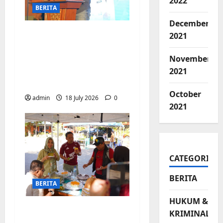
2022
BERITA
December
Jelang Final Piala
2021
Dunia, Camat
Biringkanaya undang
November
UMKM lokal
2021
meramaikan Nobar
October
admin
18 July 2026
0
2021
CATEGORIES
BERITA
BERITA
HUKUM &
Jajanan UMKM
KRIMINAL
meriahkan Nobar