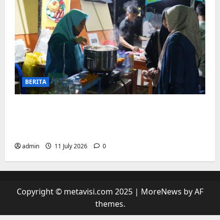
BERITA
“sambil menyelam minum air”. Di
Biringkanaya Pelaku UMKM Nobar sambil
Jualan
admin
11 July 2026
0
Copyright © metavisi.com 2025
|
MoreNews
by AF
themes.