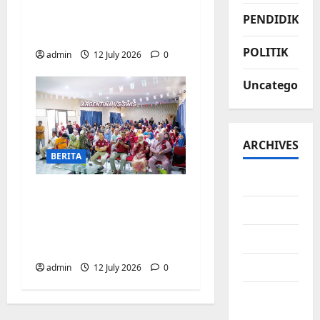
Argentina vs Swis di
PENDIDIKAN
Biringkanaya
POLITIK
admin
12 July 2026
0
Uncategorize
ARCHIVES
BERITA
July 2026
Pemerintah
June 2026
Kecamatan
Biringkanaya Gelar
May 2026
NOBAR di Aula Kantor
April 2026
admin
12 July 2026
0
March
2026