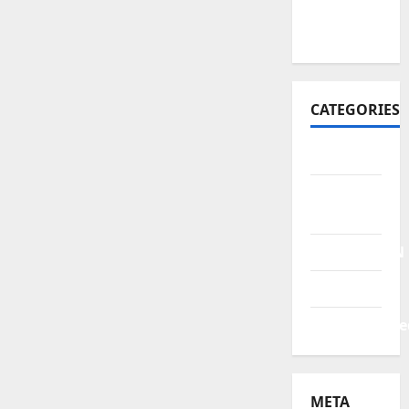
October
2021
CATEGORIES
BERITA
HUKUM &
KRIMINAL
PENDIDIKAN
POLITIK
Uncategorize
META