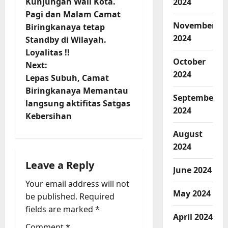
Kunjungan Wali Kota.
2024
s
Pagi dan Malam Camat
November
t
Biringkanaya tetap
2024
Standby di Wilayah.
n
Loyalitas !!
October
Next:
a
2024
Lepas Subuh, Camat
v
Biringkanaya Memantau
September
langsung aktifitas Satgas
2024
i
Kebersihan
g
August
2024
a
Leave a Reply
June 2024
t
Your email address will not
May 2024
be published.
Required
i
fields are marked
*
April 2024
o
Comment
*