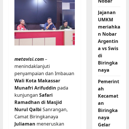
Nobar
Jajanan
UMKM
meriahka
n Nobar
Argentin
a vs Swis
di
metavisi.com
–
Biringka
menindaklanjuti
naya
penyampaian dan Imbauan
Wali Kota Makassar
Pemerint
Munafri Arifuddin
pada
ah
kunjungan
Safari
Kecamat
Ramadhan di Masjid
an
Nurul Qalbi
Sanrangan,
Biringka
Camat Biringkanaya
naya
Juliaman
meneruskan
Gelar