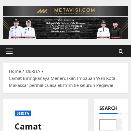
Skip
to
content
Primary
Menu
Home
BERITA
Camat Biringkanaya Meneruskan Imbauan Wali Kota
Makassar perihal Cuasa ekstrim ke seluruh Pegawai
SEARCH
BERITA
Camat
Search