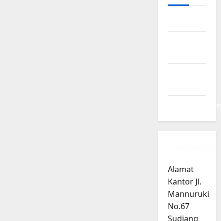
Log in
Entries
feed
Comments
feed
WordPress.or
Alamat
Kantor Jl.
Mannuruki
No.67
Sudiang