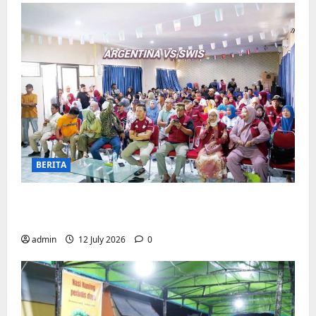
BERITA
Pemerintah Kecamatan Biringkanaya
Gelar NOBAR di Aula Kantor
admin
12 July 2026
0