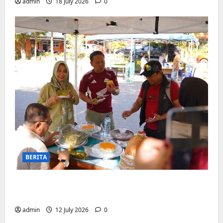
admin
18 July 2026
0
BERITA
Jajanan UMKM meriahkan Nobar
Argentina vs Swis di Biringkanaya
admin
12 July 2026
0