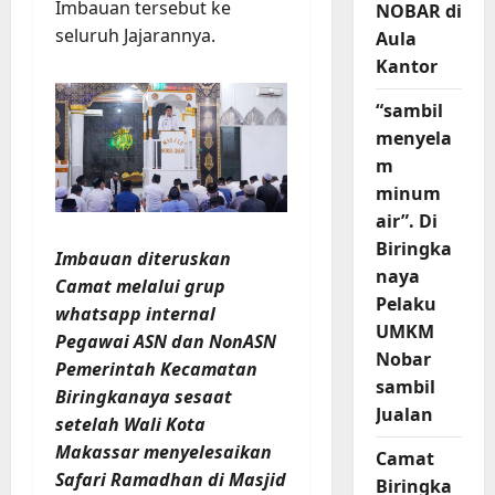
Imbauan tersebut ke
NOBAR di
seluruh Jajarannya.
Aula
Kantor
“sambil
menyela
m
minum
air”. Di
Biringka
Imbauan diteruskan
naya
Camat melalui grup
Pelaku
whatsapp internal
UMKM
Pegawai ASN dan NonASN
Nobar
Pemerintah Kecamatan
sambil
Biringkanaya sesaat
Jualan
setelah Wali Kota
Makassar menyelesaikan
Camat
Safari Ramadhan di Masjid
Biringka